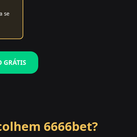
a se
 GRÁTIS
scolhem 6666bet?