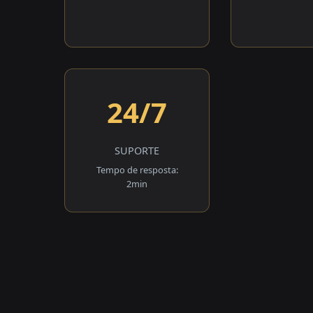
24/7
SUPORTE
Tempo de resposta:
2min