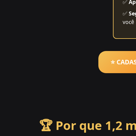
✅
Ap
✅
Se
você 
⭐ CADAS
🏆 Por que 1,2 