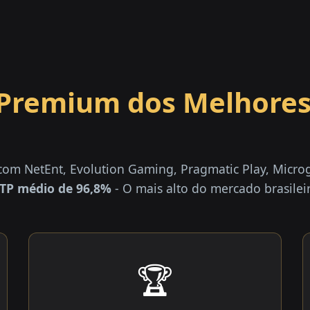
 Premium dos Melhore
 com NetEnt, Evolution Gaming, Pragmatic Play, Micr
TP médio de 96,8%
- O mais alto do mercado brasilei
🏆