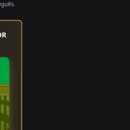
uguês.
OR