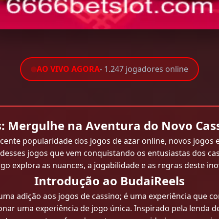
AO VIVO AGORA
- 1.247 jogadores online
: Mergulhe na Aventura do Novo Cas
scente popularidade dos jogos de azar online, novos jogos
 desses jogos que vem conquistando os entusiastas dos ca
tigo explora as nuances, a jogabilidade e as regras deste in
Introdução ao BudaiReels
uma adição aos jogos de cassino; é uma experiência que c
nar uma experiência de jogo única. Inspirado pela lenda de