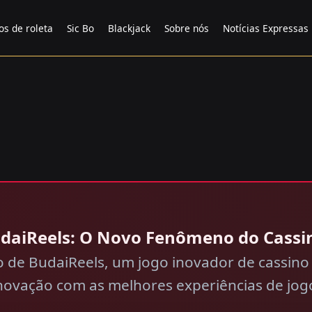
os de roleta
Sic Bo
Blackjack
Sobre nós
Notícias Expressas
udaiReels: O Novo Fenômeno do Cassi
de BudaiReels, um jogo inovador de cassino 
novação com as melhores experiências de jog