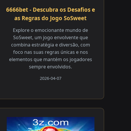
6666bet - Descubra os Desafios e
as Regras do Jogo SoSweet
Explore o emocionante mundo de
SoSweet, um jogo envolvente que
combina estratégia e diversão, com
foco nas suas regras únicas e nos
elementos que mantém os jogadores
sempre envolvidos.
2026-04-07