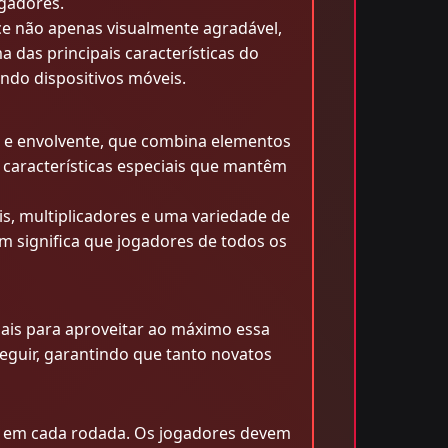
ogadores.
ce não apenas visualmente agradável,
a das principais características do
ndo dispositivos móveis.
a e envolvente, que combina elementos
 características especiais que mantêm
is, multiplicadores e uma variedade de
 significa que jogadores de todos os
ais para aproveitar ao máximo essa
eguir, garantindo que tanto novatos
os em cada rodada. Os jogadores devem