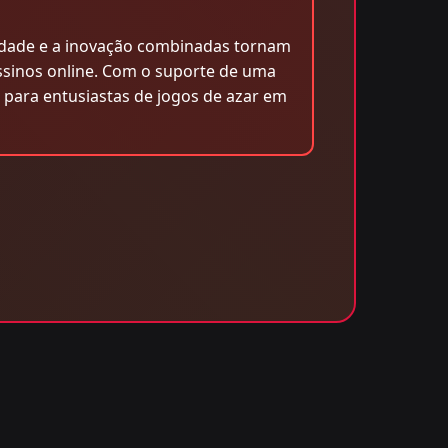
cidade e a inovação combinadas tornam
ssinos online. Com o suporte de uma
 para entusiastas de jogos de azar em