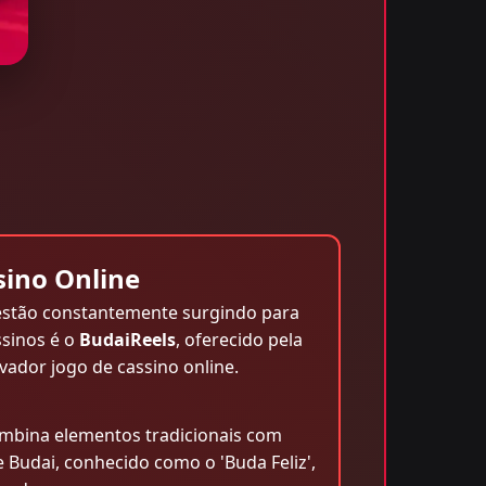
sino Online
 estão constantemente surgindo para
ssinos é o
BudaiReels
, oferecido pela
ovador jogo de cassino online.
ombina elementos tradicionais com
 Budai, conhecido como o 'Buda Feliz',