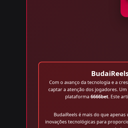
BudaiReels
Com o avanço da tecnologia e a cre
captar a atenção dos jogadores. Um
plataforma
6666bet
. Este ar
BudaiReels é mais do que apenas 
inovações tecnológicas para proporcio