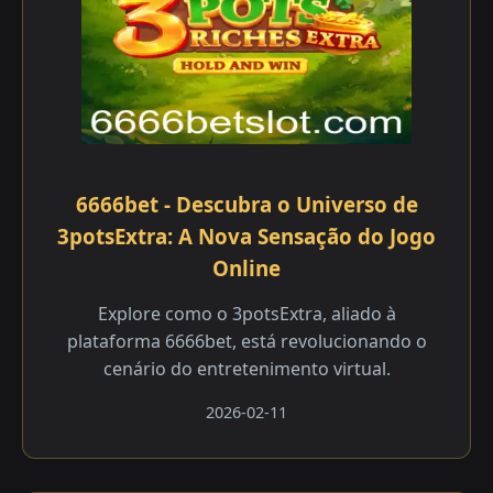
6666bet - Descubra o Universo de
3potsExtra: A Nova Sensação do Jogo
Online
Explore como o 3potsExtra, aliado à
plataforma 6666bet, está revolucionando o
cenário do entretenimento virtual.
2026-02-11