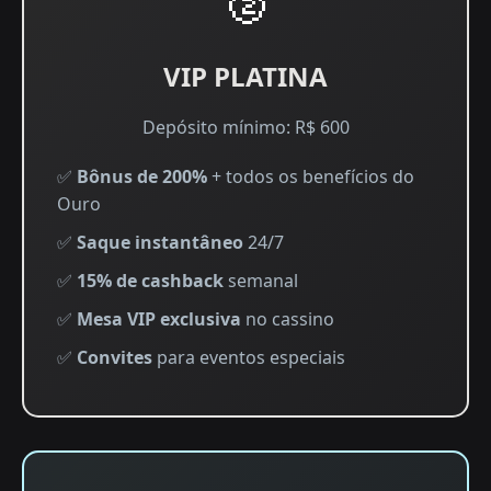
VIP PLATINA
Depósito mínimo: R$ 600
✅
Bônus de 200%
+ todos os benefícios do
Ouro
✅
Saque instantâneo
24/7
✅
15% de cashback
semanal
✅
Mesa VIP exclusiva
no cassino
✅
Convites
para eventos especiais