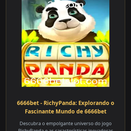
6666bet - RichyPanda: Explorando o
Fascinante Mundo de 6666bet
Descubra o empolgante universo do jogo
RichyPanda e as características inovadoras