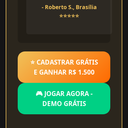
- Roberto S., Brasília
⭐⭐⭐⭐⭐
⭐ CADASTRAR GRÁTIS
E GANHAR R$ 1.500
🎮 JOGAR AGORA -
DEMO GRÁTIS