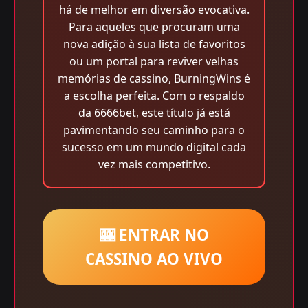
há de melhor em diversão evocativa.
Para aqueles que procuram uma
nova adição à sua lista de favoritos
ou um portal para reviver velhas
memórias de cassino, BurningWins é
a escolha perfeita. Com o respaldo
da 6666bet, este título já está
pavimentando seu caminho para o
sucesso em um mundo digital cada
vez mais competitivo.
🎰 ENTRAR NO
CASSINO AO VIVO