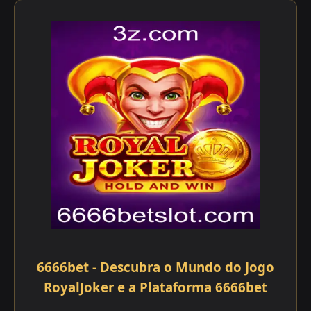
6666bet - Descubra o Mundo do Jogo
RoyalJoker e a Plataforma 6666bet