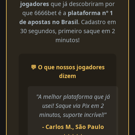
jogadores
que já descobriram por
que 6666bet é a
plataforma nº 1
de apostas no Brasil
. Cadastro em
30 segundos, primeiro saque em 2
minutos!
💬 O que nossos jogadores
dizem
"A melhor plataforma que já
usei! Saque via Pix em 2
minutos, suporte incrível!"
- Carlos M., São Paulo