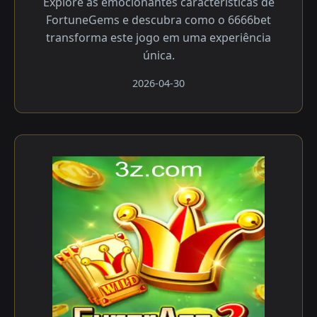
Explore as emocionantes características de
FortuneGems e descubra como o 6666bet
transforma este jogo em uma experiência
única.
2026-04-30