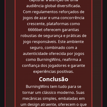
audiência global diversificada.
Com regulamentos reforçados de
jogos de azar e uma concorrência
crescente, plataformas como
6666bet oferecem garantias
robustas de segurança e práticas de
jogo responsáveis. Este ambiente
seguro, combinado com a
autenticidade oferecida por jogos
como BurningWins, reafirma a
confiança dos jogadores e garante
experiências positivas.
Conclusão
BurningWins tem tudo para se
tornar um clássico moderno. Suas
mecânicas simples, embaladas em
um design atraente, oferecem o que