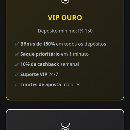
VIP OURO
Depósito mínimo: R$ 150
✅
Bônus de 150%
em todos os depósitos
✅
Saque prioritário
em 1 minuto
✅
10% de cashback
semanal
✅
Suporte VIP
24/7
✅
Limites de aposta
maiores
🥈