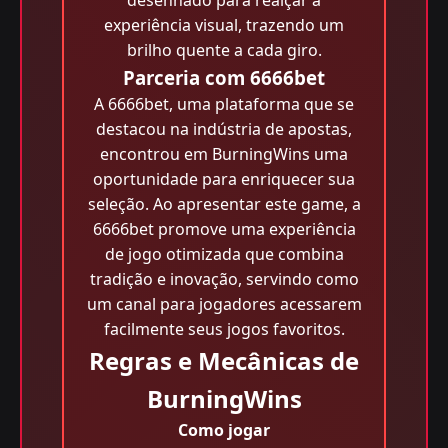
desenhado para realçar a
experiência visual, trazendo um
brilho quente a cada giro.
Parceria com 6666bet
A 6666bet, uma plataforma que se
destacou na indústria de apostas,
encontrou em BurningWins uma
oportunidade para enriquecer sua
seleção. Ao apresentar este game, a
6666bet promove uma experiência
de jogo otimizada que combina
tradição e inovação, servindo como
um canal para jogadores acessarem
facilmente seus jogos favoritos.
Regras e Mecânicas de
BurningWins
Como jogar