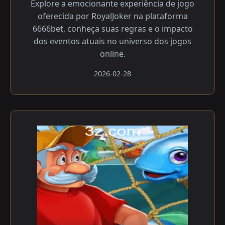
Explore a emocionante experiência de jogo
oferecida por RoyalJoker na plataforma
6666bet, conheça suas regras e o impacto
dos eventos atuais no universo dos jogos
online.
2026-02-28