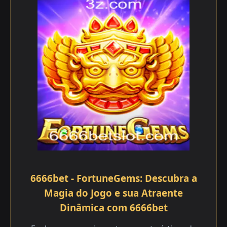
6666bet - FortuneGems: Descubra a
Magia do Jogo e sua Atraente
Dinâmica com 6666bet