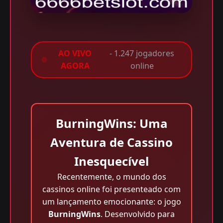
AO VIVO
- 1.247 jogadores
AGORA
online
BurningWins: Uma
Aventura de Cassino
Inesquecível
Recentemente, o mundo dos
cassinos online foi presenteado com
um lançamento emocionante: o jogo
BurningWins
. Desenvolvido para