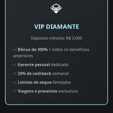
💎
VIP DIAMANTE
Depósito mínimo: R$ 3.000
✅
Bônus de 300%
+ todos os benefícios
anteriores
✅
Gerente pessoal
dedicado
✅
20% de cashback
semanal
✅
Limites de saque
ilimitados
✅
Viagens e presentes
exclusivos