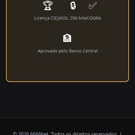
🏆
🔒
✅
Licença CIEJA
SSL 256-bit
eCOGRA
🏦
Aprovado pelo Banco Central
© 2026 6666bet. Todos os direitos reservados. |