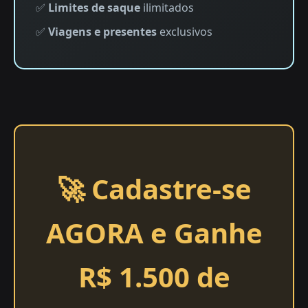
✅
Limites de saque
ilimitados
✅
Viagens e presentes
exclusivos
🚀 Cadastre-se
AGORA e Ganhe
R$ 1.500 de