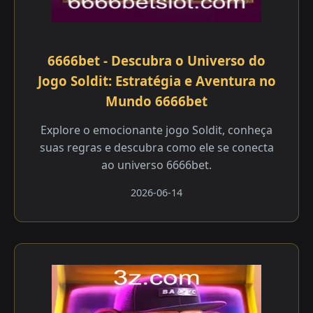
6666bet - Descubra o Universo do
Jogo Soldit: Estratégia e Aventura no
Mundo 6666bet
Explore o emocionante jogo Soldit, conheça
suas regras e descubra como ele se conecta
ao universo 6666bet.
2026-06-14