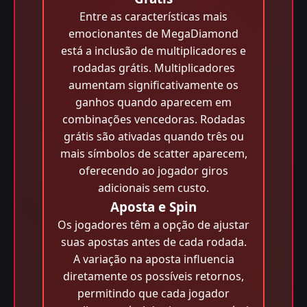
Entre as características mais
emocionantes de MegaDiamond
está a inclusão de multiplicadores e
rodadas grátis. Multiplicadores
aumentam significativamente os
ganhos quando aparecem em
combinações vencedoras. Rodadas
grátis são ativadas quando três ou
mais símbolos de scatter aparecem,
oferecendo ao jogador giros
adicionais sem custo.
Aposta e Spin
Os jogadores têm a opção de ajustar
suas apostas antes de cada rodada.
A variação na aposta influencia
diretamente os possíveis retornos,
permitindo que cada jogador