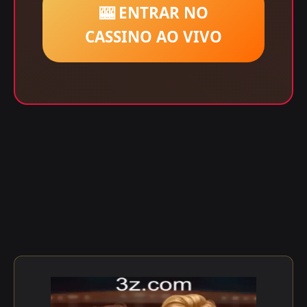
🎰 ENTRAR NO
CASSINO AO VIVO