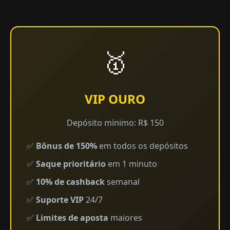
🥇
VIP OURO
Depósito mínimo: R$ 150
✅
Bônus de 150%
em todos os depósitos
✅
Saque prioritário
em 1 minuto
✅
10% de cashback
semanal
✅
Suporte VIP
24/7
✅
Limites de aposta
maiores