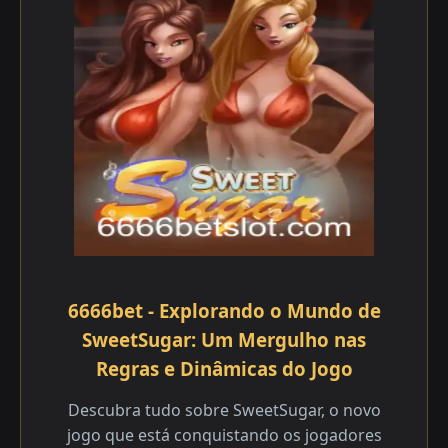
6666bet - Explorando o Mundo de
SweetSugar: Um Mergulho nas
Regras e Dinâmicas do Jogo
Descubra tudo sobre SweetSugar, o novo
jogo que está conquistando os jogadores