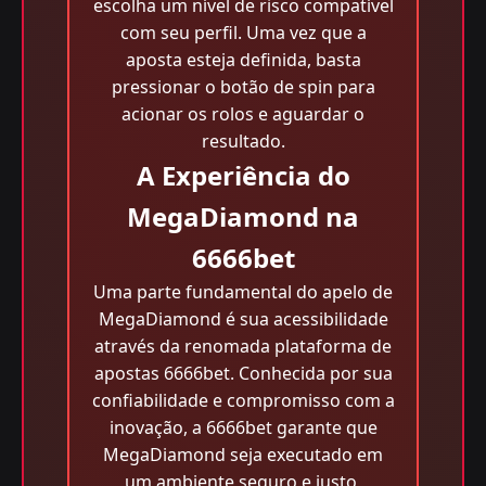
escolha um nível de risco compatível
com seu perfil. Uma vez que a
aposta esteja definida, basta
pressionar o botão de spin para
acionar os rolos e aguardar o
resultado.
A Experiência do
MegaDiamond na
6666bet
Uma parte fundamental do apelo de
MegaDiamond é sua acessibilidade
através da renomada plataforma de
apostas 6666bet. Conhecida por sua
confiabilidade e compromisso com a
inovação, a 6666bet garante que
MegaDiamond seja executado em
um ambiente seguro e justo,