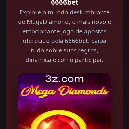
6666bet
Explore o mundo deslumbrante
de MegaDiamond, o mais novo e
emocionante jogo de apostas
oferecido pela 6666bet. Saiba
tudo sobre suas regras,
dinâmica e como participar.