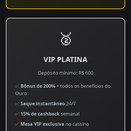
🥈
VIP PLATINA
Depósito mínimo: R$ 600
✅
Bônus de 200%
+ todos os benefícios do
Ouro
✅
Saque instantâneo
24/7
✅
15% de cashback
semanal
✅
Mesa VIP exclusiva
no cassino