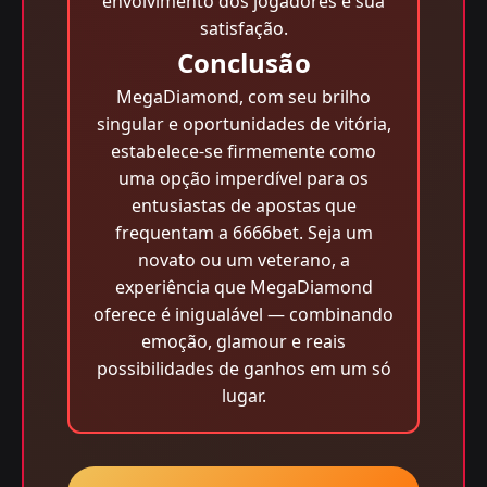
envolvimento dos jogadores e sua
satisfação.
Conclusão
MegaDiamond, com seu brilho
singular e oportunidades de vitória,
estabelece-se firmemente como
uma opção imperdível para os
entusiastas de apostas que
frequentam a 6666bet. Seja um
novato ou um veterano, a
experiência que MegaDiamond
oferece é inigualável — combinando
emoção, glamour e reais
possibilidades de ganhos em um só
lugar.