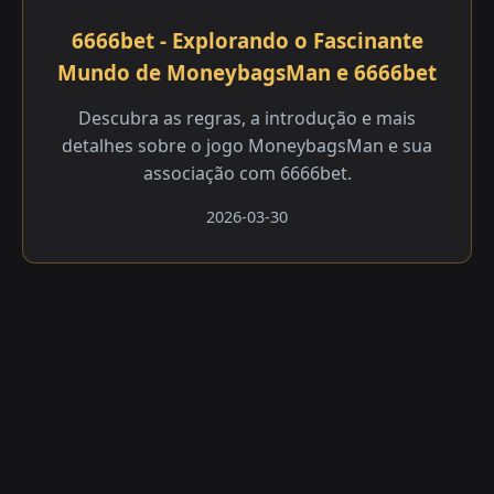
6666bet - Explorando o Fascinante
Mundo de MoneybagsMan e 6666bet
Descubra as regras, a introdução e mais
detalhes sobre o jogo MoneybagsMan e sua
associação com 6666bet.
2026-03-30