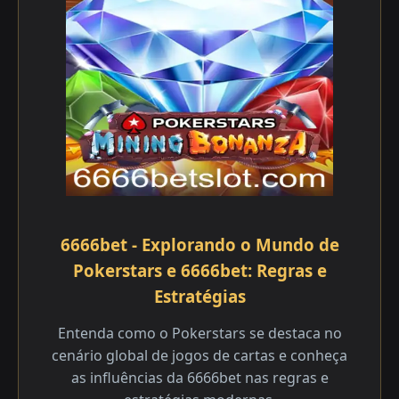
6666bet - Explorando o Mundo de
Pokerstars e 6666bet: Regras e
Estratégias
Entenda como o Pokerstars se destaca no
cenário global de jogos de cartas e conheça
as influências da 6666bet nas regras e