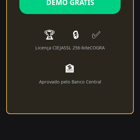
DEMO GRÁTIS
🏆
🔒
✅
Licença CIEJA
SSL 256-bit
eCOGRA
🏦
Aprovado pelo Banco Central