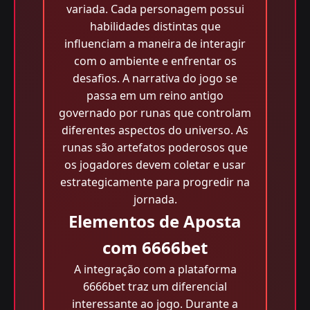
variada. Cada personagem possui
habilidades distintas que
influenciam a maneira de interagir
com o ambiente e enfrentar os
desafios. A narrativa do jogo se
passa em um reino antigo
governado por runas que controlam
diferentes aspectos do universo. As
runas são artefatos poderosos que
os jogadores devem coletar e usar
estrategicamente para progredir na
jornada.
Elementos de Aposta
com 6666bet
A integração com a plataforma
6666bet traz um diferencial
interessante ao jogo. Durante a