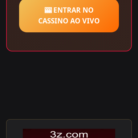
🎰 ENTRAR NO
CASSINO AO VIVO