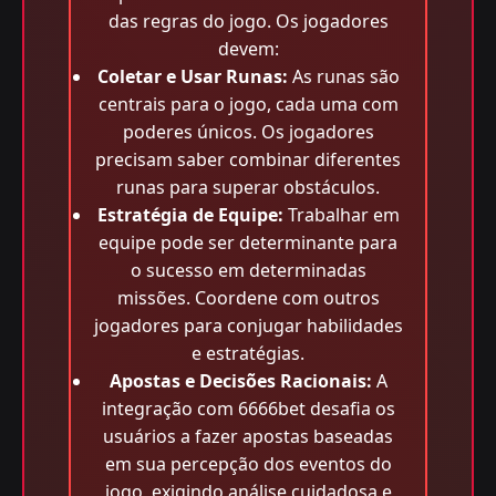
das regras do jogo. Os jogadores
devem:
Coletar e Usar Runas:
As runas são
centrais para o jogo, cada uma com
poderes únicos. Os jogadores
precisam saber combinar diferentes
runas para superar obstáculos.
Estratégia de Equipe:
Trabalhar em
equipe pode ser determinante para
o sucesso em determinadas
missões. Coordene com outros
jogadores para conjugar habilidades
e estratégias.
Apostas e Decisões Racionais:
A
integração com 6666bet desafia os
usuários a fazer apostas baseadas
em sua percepção dos eventos do
jogo, exigindo análise cuidadosa e