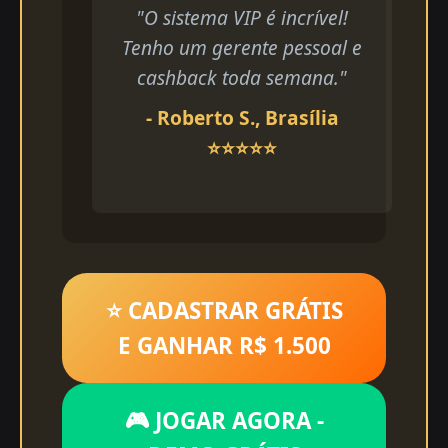
"O sistema VIP é incrível!
Tenho um gerente pessoal e
cashback toda semana."
- Roberto S., Brasília
⭐⭐⭐⭐⭐
⭐ CADASTRAR GRÁTIS
E GANHAR R$ 1.500
🎮 JOGAR AGORA -