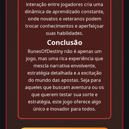
interação entre jogadores cria uma
dinâmica de aprendizado constante,
onde novatos e veteranos podem
trocar conhecimentos e aperfeiçoar
suas habilidades.
Conclusão
RunesOfDestiny não é apenas um
jogo, mas uma rica experiência que
mescla narrativa envolvente,
estratégia detalhada e a excitação
do mundo das apostas. Seja para
aqueles que buscam aventura ou os
que querem testar sua sorte e
estratégia, este jogo oferece algo
único e inovador para todos.