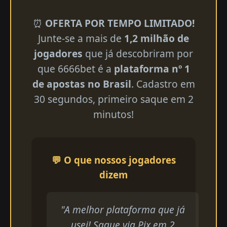
⏰
OFERTA POR TEMPO LIMITADO!
Junte-se a mais de
1,2 milhão de
jogadores
que já descobriram por
que 6666bet é a
plataforma nº 1
de apostas no Brasil
. Cadastro em
30 segundos, primeiro saque em 2
minutos!
💬 O que nossos jogadores
dizem
"A melhor plataforma que já
usei! Saque via Pix em 2