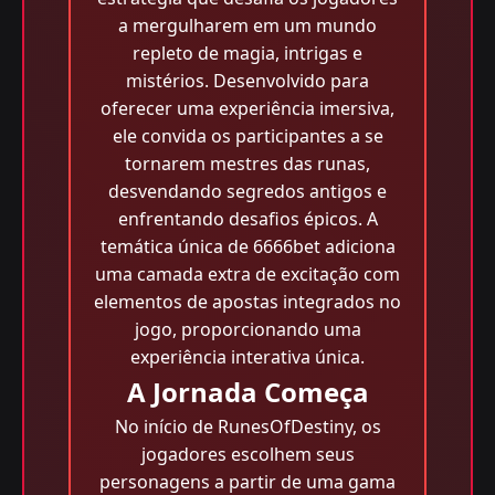
a mergulharem em um mundo
repleto de magia, intrigas e
mistérios. Desenvolvido para
oferecer uma experiência imersiva,
ele convida os participantes a se
tornarem mestres das runas,
desvendando segredos antigos e
enfrentando desafios épicos. A
temática única de 6666bet adiciona
uma camada extra de excitação com
elementos de apostas integrados no
jogo, proporcionando uma
experiência interativa única.
A Jornada Começa
No início de RunesOfDestiny, os
jogadores escolhem seus
personagens a partir de uma gama