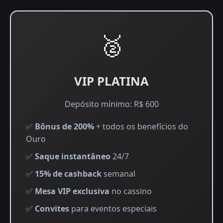
🥈
VIP PLATINA
Depósito mínimo: R$ 600
✅
Bônus de 200%
+ todos os benefícios do
Ouro
✅
Saque instantâneo
24/7
✅
15% de cashback
semanal
✅
Mesa VIP exclusiva
no cassino
✅
Convites
para eventos especiais