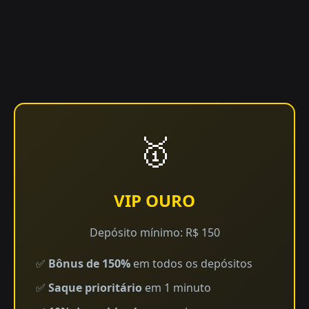
🥇
VIP OURO
Depósito mínimo: R$ 150
✅
Bônus de 150%
em todos os depósitos
✅
Saque prioritário
em 1 minuto