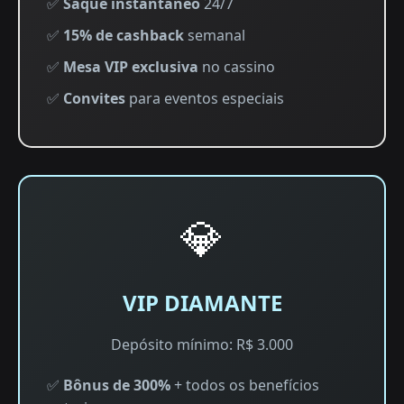
✅
Saque instantâneo
24/7
✅
15% de cashback
semanal
✅
Mesa VIP exclusiva
no cassino
✅
Convites
para eventos especiais
💎
VIP DIAMANTE
Depósito mínimo: R$ 3.000
✅
Bônus de 300%
+ todos os benefícios