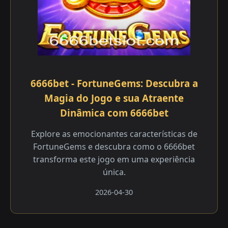
6666bet - FortuneGems: Descubra a
Magia do Jogo e sua Atraente
Dinâmica com 6666bet
Explore as emocionantes características de
FortuneGems e descubra como o 6666bet
transforma este jogo em uma experiência
única.
2026-04-30