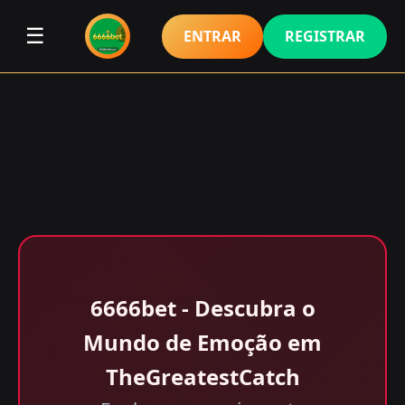
☰
ENTRAR
REGISTRAR
6666bet - Descubra o
Mundo de Emoção em
TheGreatestCatch