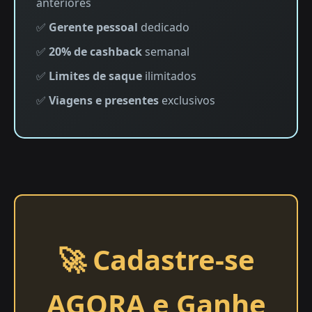
anteriores
✅
Gerente pessoal
dedicado
✅
20% de cashback
semanal
✅
Limites de saque
ilimitados
✅
Viagens e presentes
exclusivos
🚀 Cadastre-se
AGORA e Ganhe