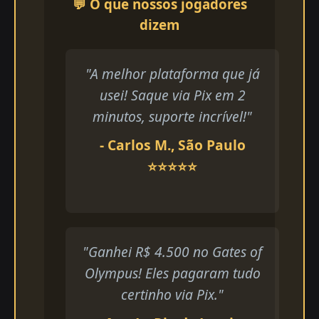
💬 O que nossos jogadores
dizem
"A melhor plataforma que já
usei! Saque via Pix em 2
minutos, suporte incrível!"
- Carlos M., São Paulo
⭐⭐⭐⭐⭐
"Ganhei R$ 4.500 no Gates of
Olympus! Eles pagaram tudo
certinho via Pix."