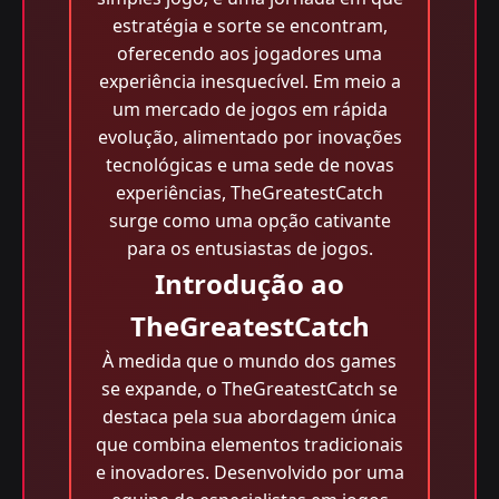
estratégia e sorte se encontram,
oferecendo aos jogadores uma
experiência inesquecível. Em meio a
um mercado de jogos em rápida
evolução, alimentado por inovações
tecnológicas e uma sede de novas
experiências, TheGreatestCatch
surge como uma opção cativante
para os entusiastas de jogos.
Introdução ao
TheGreatestCatch
À medida que o mundo dos games
se expande, o TheGreatestCatch se
destaca pela sua abordagem única
que combina elementos tradicionais
e inovadores. Desenvolvido por uma