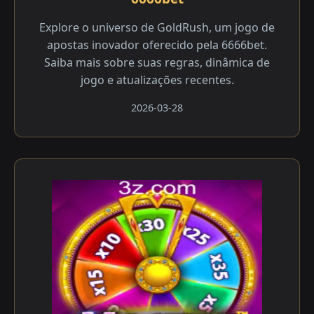
Explore o universo de GoldRush, um jogo de
apostas inovador oferecido pela 6666bet.
Saiba mais sobre suas regras, dinâmica de
jogo e atualizações recentes.
2026-03-28