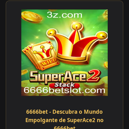
6666bet - Descubra o Mundo
Empolgante de SuperAce2 no
6666bet