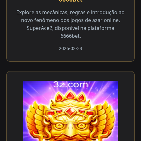
Explore as mecânicas, regras e introdução ao
novo fenômeno dos jogos de azar online,
SuperAce2, disponível na plataforma
6666bet.
2026-02-23