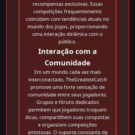
recompensas exclusivas. Essas
competições frequentemente
coincidem com tendências atuais no
mundo dos jogos, proporcionando
uma interação dinâmica com o
público.
Interação com a
Comunidade
Em um mundo cada vez mais
interconectado, TheGreatestCatch
promove uma forte sensação de
comunidade entre seus jogadores.
Grupos e fóruns dedicados
permitem que jogadores troquem
dicas, compartilhem suas conquistas
e organizem competições
amistosas. O suporte constante da