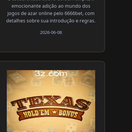
emocionante adição ao mundo dos
jogos de azar online pelo 6666bet, com
detalhes sobre sua introdução e regras.
2026-06-08