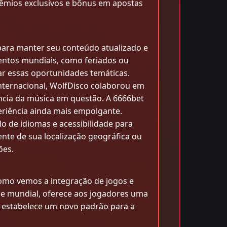
rêmios exclusivos e bônus em apostas
para manter seu conteúdo atualizado e
entos mundiais, como feriados ou
r essas oportunidades temáticas.
ernacional, WolfDisco colaborou em
ência da música em questão. A 6666bet
eriência ainda mais empolgante.
o de idiomas e acessibilidade para
te de sua localização geográfica ou
ões.
omo vemos a integração de jogos e
se mundial, oferece aos jogadores uma
e estabelece um novo padrão para a