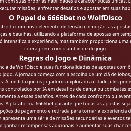
 um com suas próprias habilidades e características únicas
xecutar missões, enfrentar desafios e apostar em suas hab
O Papel de 6666bet no WolfDisco
introduz um novo elemento de tensão e emoção: as apostas
ças e batalhas, utilizando a plataforma de apostas em temp
 só intensifica a experiência, mas também proporciona uma
interagirem com o ambiente do jogo.
Regras do Jogo e Dinâmica
ncia de WolfDisco e suas funcionalidades de apostas com 
do jogo. A jornada começa com a escolha de um clã de lobo
des. À medida que os jogadores exploram a cidade, eles pod
s controlados por IA em desafios de dança ou combates es
tamente a esses desafios. Antes de cada confronto ou even
os. A plataforma 6666bet garante que todas as apostas se
pções de pagamento e retirada para tornar a experiência do 
 apresenta uma série de missões secundárias e eventos te
e ganhar recompensas adicionais e aumentar suas chances