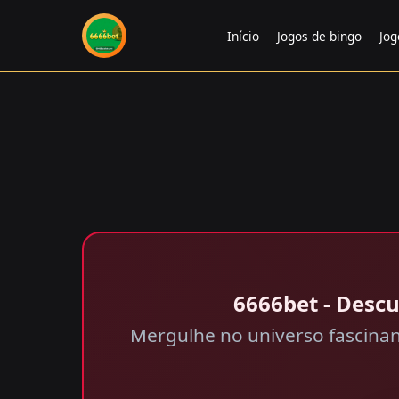
Início
Jogos de bingo
Jog
6666bet - Desc
Mergulhe no universo fascinan