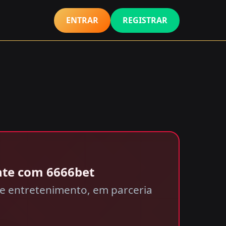
ENTRAR
REGISTRAR
nte com 6666bet
 e entretenimento, em parceria