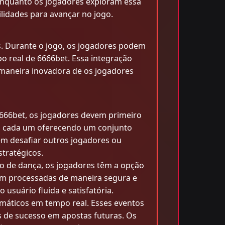
. Enquanto os jogadores exploram essa
ilidades para avançar no jogo.
. Durante o jogo, os jogadores podem
o real de 6666bet. Essa integração
 maneira inovadora de os jogadores
6666bet, os jogadores devem primeiro
s, cada um oferecendo um conjunto
em desafiar outros jogadores ou
tratégicos.
to de dança, os jogadores têm a opção
jam processadas de maneira segura e
usuário fluida e satisfatória.
máticos em tempo real. Esses eventos
 de sucesso em apostas futuras. Os