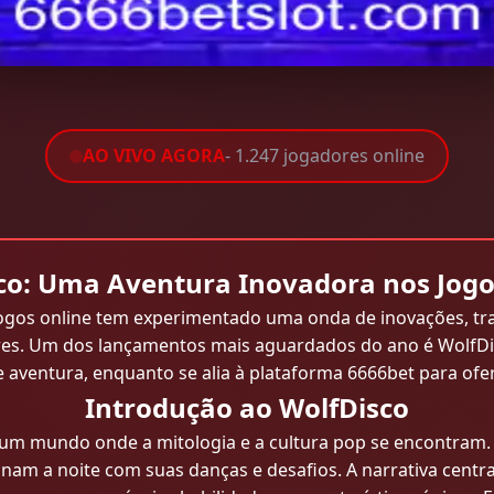
AO VIVO AGORA
- 1.247 jogadores online
co: Uma Aventura Inovadora nos Jogo
 jogos online tem experimentado uma onda de inovações, tr
ores. Um dos lançamentos mais aguardados do ano é WolfD
 aventura, enquanto se alia à plataforma 6666bet para ofer
Introdução ao WolfDisco
m mundo onde a mitologia e a cultura pop se encontram.
nam a noite com suas danças e desafios. A narrativa centra