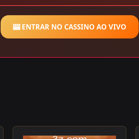
🎰 ENTRAR NO CASSINO AO VIVO