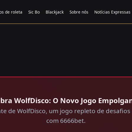
os de roleta
Sic Bo
Blackjack
Sobre nós
Notícias Expressas
ubra WolfDisco: O Novo Jogo Empolga
te de WolfDisco, um jogo repleto de desafios
com 6666bet.