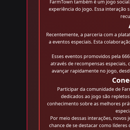
FarmTown também é um jogo social. P
experiência do jogo. Essa interação
recu
Recentemente, a parceria com a plata
a eventos especiais. Esta colaboraçã
Esses eventos promovidos pela 666
através de recompensas especiais, 
avançar rapidamente no jogo, desde
Cone
Participar da comunidade de Fa
dedicados ao jogo são repletos
conhecimento sobre as melhores práti
especi
Por meio dessas interações, novos 
chance de se destacar como líderes