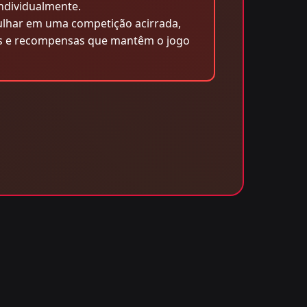
individualmente.
gulhar em uma competição acirrada,
os e recompensas que mantêm o jogo