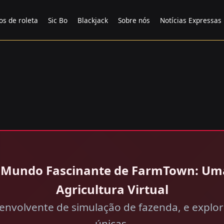
os de roleta
Sic Bo
Blackjack
Sobre nós
Notícias Expressas
o Mundo Fascinante de FarmTown: Um
Agricultura Virtual
volvente de simulação de fazenda, e explore 
únicas.