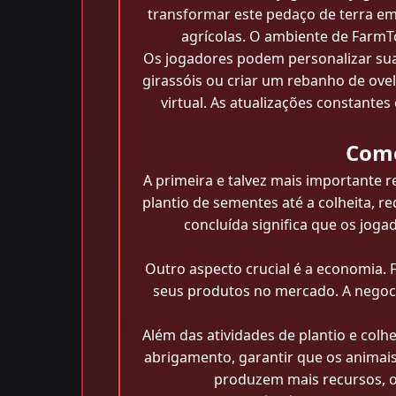
transformar este pedaço de terra em
agrícolas. O ambiente de FarmT
Os jogadores podem personalizar sua
girassóis ou criar um rebanho de ov
virtual. As atualizações constant
Como
A primeira e talvez mais importante 
plantio de sementes até a colheita, 
concluída significa que os joga
Outro aspecto crucial é a economia
seus produtos no mercado. A negocia
Além das atividades de plantio e col
abrigamento, garantir que os animais
produzem mais recursos, o 