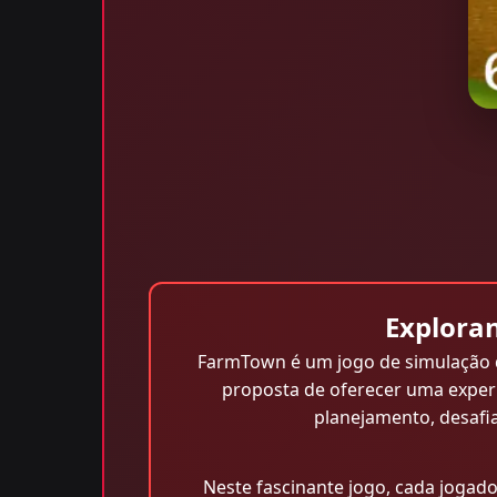
Explora
FarmTown é um jogo de simulação 
proposta de oferecer uma experi
planejamento, desafia
Neste fascinante jogo, cada jogado