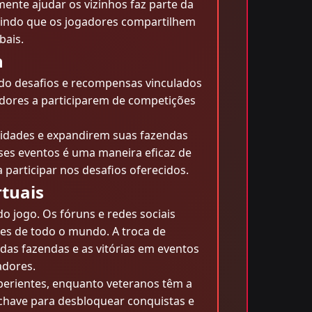
ente ajudar os vizinhos faz parte da
itindo que os jogadores compartilhem
bais.
n
ndo desafios e recompensas vinculados
gadores a participarem de competições
lidades e expandirem suas fazendas
ses eventos é uma maneira eficaz de
participar nos desafios oferecidos.
tuais
jogo. Os fóruns e redes sociais
res de todo o mundo. A troca de
das fazendas e as vitórias em eventos
adores.
perientes, enquanto veteranos têm a
chave para desbloquear conquistas e