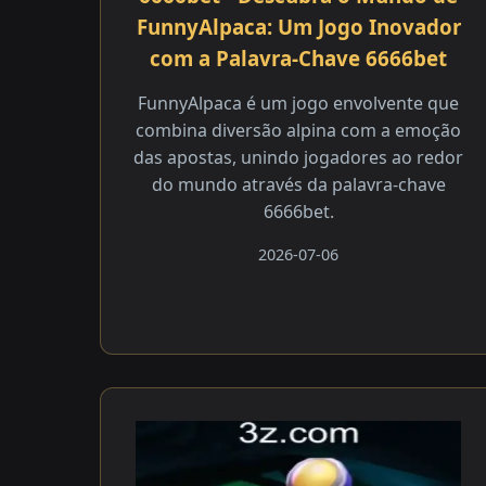
FunnyAlpaca: Um Jogo Inovador
com a Palavra-Chave 6666bet
FunnyAlpaca é um jogo envolvente que
combina diversão alpina com a emoção
das apostas, unindo jogadores ao redor
do mundo através da palavra-chave
6666bet.
2026-07-06