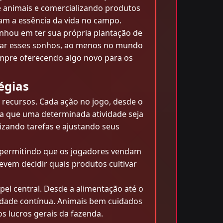
e animais e comercializando produtos
am a essência da vida no campo.
nhou em ter sua própria plantação de
izar esses sonhos, ao menos no mundo
empre oferecendo algo novo para os
égias
 recursos. Cada ação no jogo, desde o
ra que uma determinada atividade seja
rizando tarefas e ajustando seus
 permitindo que os jogadores vendam
evem decidir quais produtos cultivar
el central. Desde a alimentação até o
lidade contínua. Animais bem cuidados
s lucros gerais da fazenda.