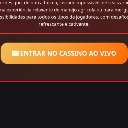
ordes que, de outra forma, seriam impossíveis de realizar 
uma experiência relaxante de manejo agrícola ou para mer
ibilidades para todos os tipos de jogadores, com desafi
refrescante e cativante.
🎰 ENTRAR NO CASSINO AO VIVO