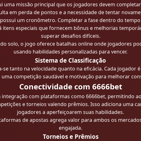
i uma missão principal que os jogadores devem completar
ulta em perda de pontos e a necessidade de tentar novame
 possui um cronômetro. Completar a fase dentro do tempo 
á itens especiais que fornecem bônus e melhorias temporári
superar desafios difíceis.
o solo, o jogo oferece batalhas online onde jogadores po
usando habilidades personalizadas para vencer.
Sistema de Classificação
se tanto na velocidade quanto na eficácia. Cada jogador é 
uma competição saudável e motivação para melhorar con
Conectividade com 6666bet
 integração com plataformas como 6666bet, permitindo ao
petições e torneios valendo prêmios. Isso adiciona uma ca
jogadores a aperfeiçoarem suas habilidades.
plataformas de apostas agrega valor para ambos os mercado
engajada.
Torneios e Prêmios