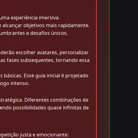
 uma experiência imersiva.
 alcançar objetivos mais rapidamente.
mbrantes e desafios únicos.
derão escolher avatares, personalizar
 nas fases subsequentes, tornando essa
básicas. Esse guia inicial é projetado
ogo intenso.
tratégica. Diferentes combinações de
ndo possibilidades quase infinitas de
petição justa e emocionante: