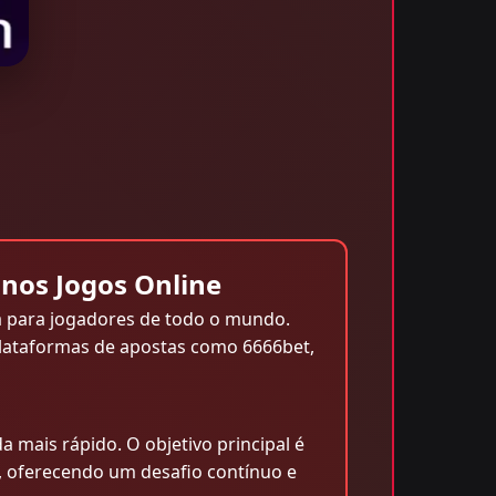
nos Jogos Online
a para jogadores de todo o mundo.
lataformas de apostas como 6666bet,
a mais rápido. O objetivo principal é
, oferecendo um desafio contínuo e