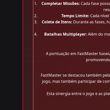
Completar Missões:
Cada fase possu
res
Tempo Limite:
Cada nível
Coleta de Itens:
Durante as fases, h
Batalhas Multiplayer:
Além do mod
A pontuação em FastMaster baseia-
promovendo 
FastMaster se destacou também pela
jogo, mas também participar de com
Esta sinergia entre o jogo e as 