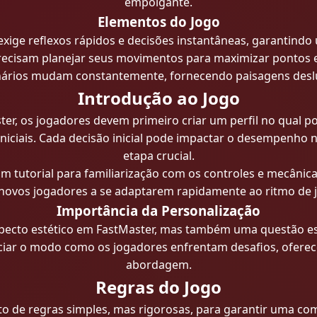
empolgante.
Elementos do Jogo
exige reflexos rápidos e decisões instantâneas, garantindo
ecisam planejar seus movimentos para maximizar pontos e
ários mudam constantemente, fornecendo paisagens deslu
Introdução ao Jogo
er, os jogadores devem primeiro criar um perfil no qual po
s iniciais. Cada decisão inicial pode impactar o desempenho
etapa crucial.
m tutorial para familiarização com os controles e mecânicas 
 novos jogadores a se adaptarem rapidamente ao ritmo de j
Importância da Personalização
pecto estético em FastMaster, mas também uma questão es
ciar o modo como os jogadores enfrentam desafios, oferece
abordagem.
Regras do Jogo
o de regras simples, mas rigorosas, para garantir uma com