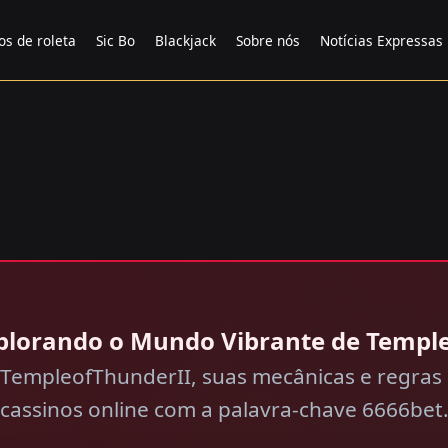
os de roleta
Sic Bo
Blackjack
Sobre nós
Notícias Expressas
xplorando o Mundo Vibrante de Templ
 TempleofThunderII, suas mecânicas e regras
cassinos online com a palavra-chave 6666bet