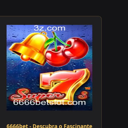
6666bet - Descubra o Fascinante