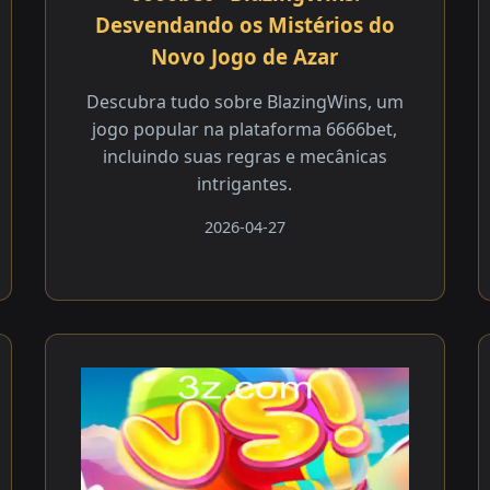
Desvendando os Mistérios do
Novo Jogo de Azar
Descubra tudo sobre BlazingWins, um
jogo popular na plataforma 6666bet,
incluindo suas regras e mecânicas
intrigantes.
2026-04-27