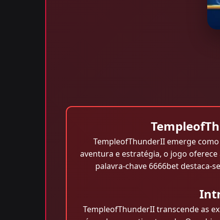
TempleofThu
TempleofThunderII emerge como u
aventura e estratégia, o jogo oferece
palavra-chave 6666bet destaca-s
Int
TempleofThunderII transcende as exp