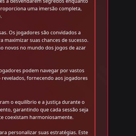
dores a desvendarem segredos enquanto
 proporciona uma imersão completa,
.
sas. Os jogadores são convidados a
ra maximizar suas chances de sucesso.
são novos no mundo dos jogos de azar
 jogadores podem navegar por vastos
o revelados, fornecendo aos jogadores
 o equilíbrio e a justiça durante o
mento, garantindo que cada sessão seja
orte coexistam harmoniosamente.
ara personalizar suas estratégias. Este