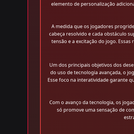
elemento de personalização adicion
A medida que os jogadores progridem
cabeça resolvido e cada obstáculo 
tensão e a excitação do jogo. Essa
Um dos principais objetivos dos dese
do uso de tecnologia avançada, o jo
Esse foco na interatividade garante 
Com o avanço da tecnologia, os joga
só promove uma sensação de com
estr