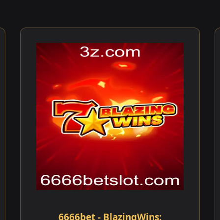
6666bet - BlazingWins: