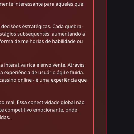
mente interessante para aqueles que
 decisões estratégicas. Cada quebra-
estágios subsequentes, aumentando a
forma de melhorias de habilidade ou
interativa rica e envolvente. Através
xperiência de usuário ágil e fluida.
assino online - é uma experiência que
 real. Essa conectividade global não
e competitivo emocionante, onde
ídas.