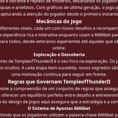
te é vibrante e repleto de mistérios, desafiando os joga
quias e artefatos. Com gráficos de última geração, o jogo
capturando a atenção do jogador desde o primeiro instante
Mecânicas do Jogo
diferentes níveis, cada um com novos desafios e recompen
 experiência rica e interativa enquanto usam a 6666bet pa
para todos, desde veteranos experientes até aqueles que 
online.
Exploração e Descoberta
ntes de TempleofThunderII é o seu foco na exploração. Os
os ocultos. A cada etapa bem-sucedida, novos segredos sã
uma motivação contínua para seguir em frente.
Regras que Governam TempleofThunderII
olve a compreensão de um conjunto de regras que asseguram
a oferecer um equilíbrio perfeito entre desafio e entreteni
a do design de jogos aqui assegura que a estratégia e a s
O Sistema de Apostas 6666bet
itindo que os jogadores utilizem a palavra-chave 6666bet p