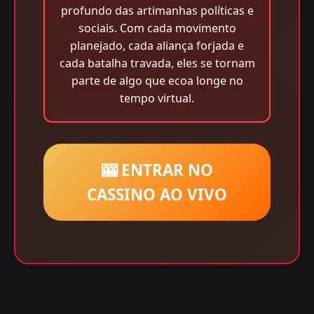
profundo das artimanhas políticas e
sociais. Com cada movimento
planejado, cada aliança forjada e
cada batalha travada, eles se tornam
parte de algo que ecoa longe no
tempo virtual.
🎰 ENTRAR NO
CASSINO AO VIVO