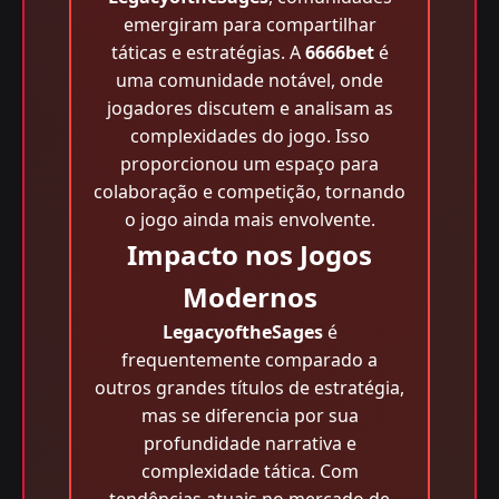
emergiram para compartilhar
táticas e estratégias. A
6666bet
é
uma comunidade notável, onde
jogadores discutem e analisam as
complexidades do jogo. Isso
proporcionou um espaço para
colaboração e competição, tornando
o jogo ainda mais envolvente.
Impacto nos Jogos
Modernos
LegacyoftheSages
é
frequentemente comparado a
outros grandes títulos de estratégia,
mas se diferencia por sua
profundidade narrativa e
complexidade tática. Com