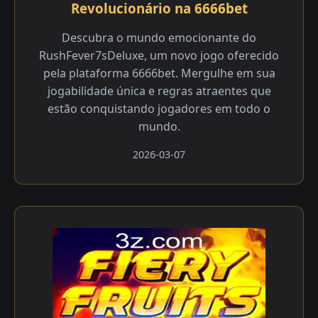
Revolucionário na 6666bet
Descubra o mundo emocionante do
RushFever7sDeluxe, um novo jogo oferecido
pela plataforma 6666bet. Mergulhe em sua
jogabilidade única e regras atraentes que
estão conquistando jogadores em todo o
mundo.
2026-03-07