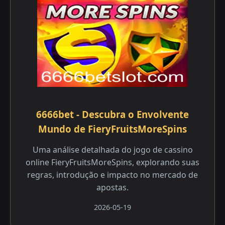
6666bet - Descubra o Envolvente
Mundo de FieryFruitsMoreSpins
Uma análise detalhada do jogo de cassino
online FieryFruitsMoreSpins, explorando suas
regras, introdução e impacto no mercado de
apostas.
2026-05-19