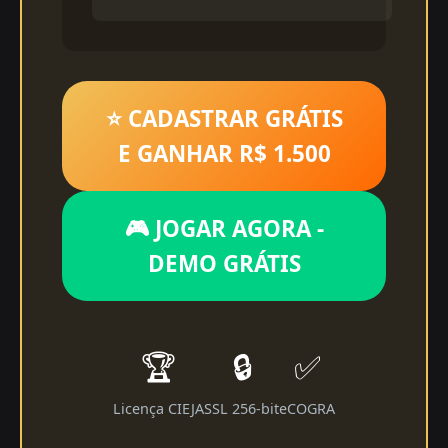
⭐ CADASTRAR GRÁTIS
E GANHAR R$ 1.500
🎮 JOGAR AGORA -
DEMO GRÁTIS
🏆
🔒
✅
Licença CIEJA
SSL 256-bit
eCOGRA