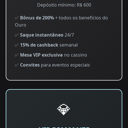
Depósito mínimo: R$ 600
✅
Bônus de 200%
+ todos os benefícios do
Ouro
✅
Saque instantâneo
24/7
✅
15% de cashback
semanal
✅
Mesa VIP exclusiva
no cassino
✅
Convites
para eventos especiais
💎