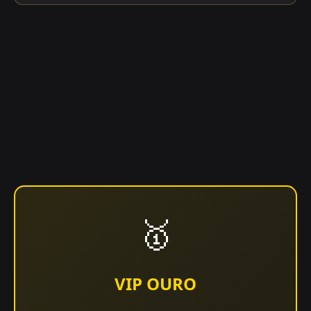
🥇
VIP OURO