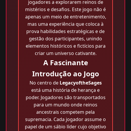
jogadores a explorarem reinos de
mistérios e desafios. Este jogo não é
apenas um meio de entretenimento,
mas uma experiência que coloca à
prova habilidades estratégicas e de
gestão dos participantes, unindo
elementos históricos e fictícios para
criar um universo cativante.
A Fascinante
Introdução ao Jogo
No centro de
LegacyoftheSages
está uma história de herança e
poder. Jogadores são transportados
para um mundo onde reinos
ancestrais competem pela
supremacia. Cada jogador assume o
papel de um sábio líder cujo objetivo