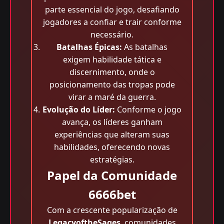
parte essencial do jogo, desafiando
jogadores a confiar e trair conforme
necessário.
Batalhas Épicas:
As batalhas
exigem habilidade tática e
discernimento, onde o
posicionamento das tropas pode
virar a maré da guerra.
Evolução do Líder:
Conforme o jogo
avança, os líderes ganham
experiências que alteram suas
habilidades, oferecendo novas
estratégias.
Papel da Comunidade
6666bet
Com a crescente popularização de
LegacyoftheSages
, comunidades