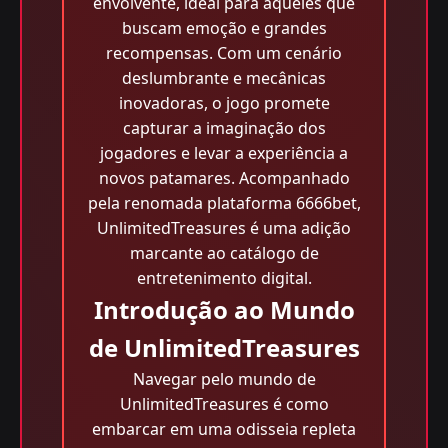
envolvente, ideal para aqueles que
buscam emoção e grandes
recompensas. Com um cenário
deslumbrante e mecânicas
inovadoras, o jogo promete
capturar a imaginação dos
jogadores e levar a experiência a
novos patamares. Acompanhado
pela renomada plataforma 6666bet,
UnlimitedTreasures é uma adição
marcante ao catálogo de
entretenimento digital.
Introdução ao Mundo
de UnlimitedTreasures
Navegar pelo mundo de
UnlimitedTreasures é como
embarcar em uma odisseia repleta