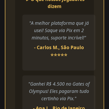
dizem
"A melhor plataforma que já
usei! Saque via Pix em 2
minutos, suporte incrível!"
- Carlos M., São Paulo
⭐⭐⭐⭐⭐
"Ganhei R$ 4.500 no Gates of
Olympus! Eles pagaram tudo
certinho via Pix."
- Ana L., Rio de Janeiro