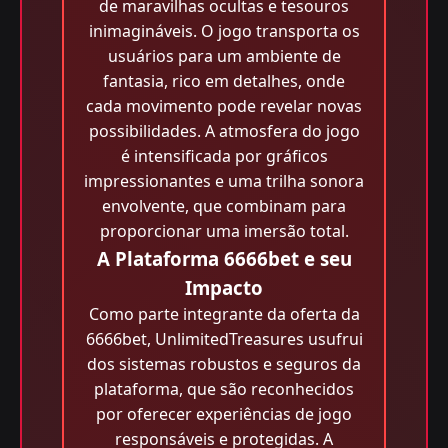
de maravilhas ocultas e tesouros
inimagináveis. O jogo transporta os
usuários para um ambiente de
fantasia, rico em detalhes, onde
cada movimento pode revelar novas
possibilidades. A atmosfera do jogo
é intensificada por gráficos
impressionantes e uma trilha sonora
envolvente, que combinam para
proporcionar uma imersão total.
A Plataforma 6666bet e seu
Impacto
Como parte integrante da oferta da
6666bet, UnlimitedTreasures usufrui
dos sistemas robustos e seguros da
plataforma, que são reconhecidos
por oferecer experiências de jogo
responsáveis e protegidas. A