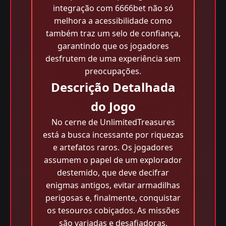
integração com 6666bet não só
melhora a acessibilidade como
também traz um selo de confiança,
garantindo que os jogadores
desfrutem de uma experiência sem
preocupações.
Descrição Detalhada
do Jogo
No cerne de UnlimitedTreasures
está a busca incessante por riquezas
e artefatos raros. Os jogadores
assumem o papel de um explorador
destemido, que deve decifrar
enigmas antigos, evitar armadilhas
perigosas e, finalmente, conquistar
os tesouros cobiçados. As missões
são variadas e desafiadoras,