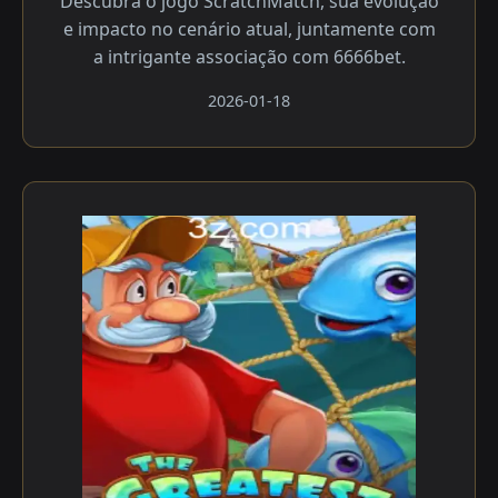
Descubra o jogo ScratchMatch, sua evolução
e impacto no cenário atual, juntamente com
a intrigante associação com 6666bet.
2026-01-18