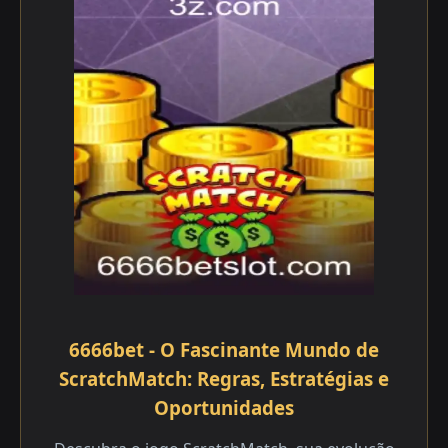
6666bet - O Fascinante Mundo de
ScratchMatch: Regras, Estratégias e
Oportunidades