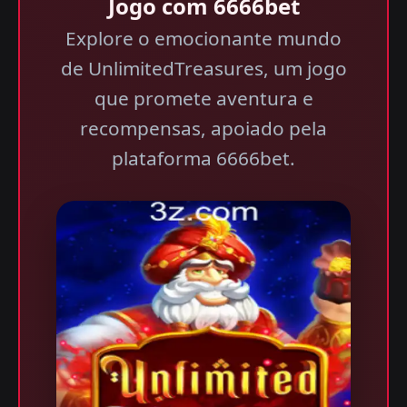
Jogo com 6666bet
Explore o emocionante mundo
de UnlimitedTreasures, um jogo
que promete aventura e
recompensas, apoiado pela
plataforma 6666bet.