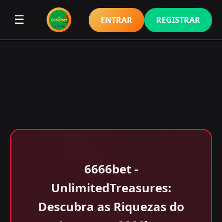
☰
ENTRAR
REGISTRAR
6666bet -
UnlimitedTreasures:
Descubra as Riquezas do