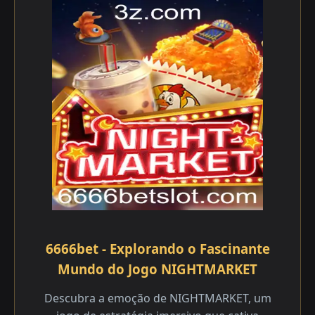
6666bet - Explorando o Fascinante
Mundo do Jogo NIGHTMARKET
Descubra a emoção de NIGHTMARKET, um